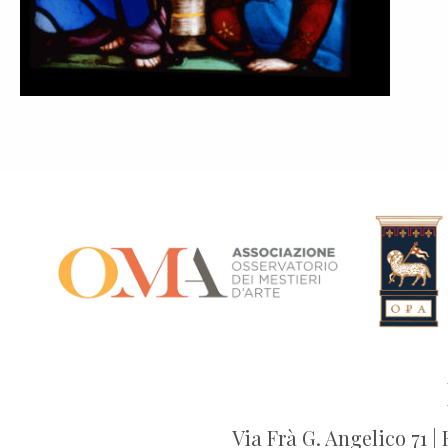
Via Frà G. Angelico 71 |