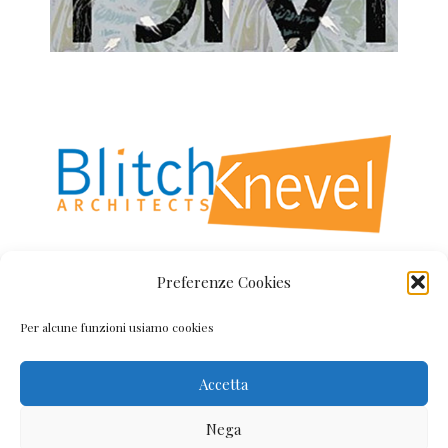
Preferenze Cookies
Per alcune funzioni usiamo cookies
Polloni vetrate artistiche Firenze
Via Frà G. Angelico 71 | Firenze - T. +39 055 2343042
Accetta
- FAX +39 055 2345909 -
info@pollonivetrate.it
© Studio Polloni. Tutte le immagini presenti in questo sito sono
Nega
di proprietà dello Studio Polloni; non possono essere usate,