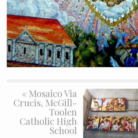
«
Mosaico Via
Crucis, McGill-
Toolen
Catholic High
School