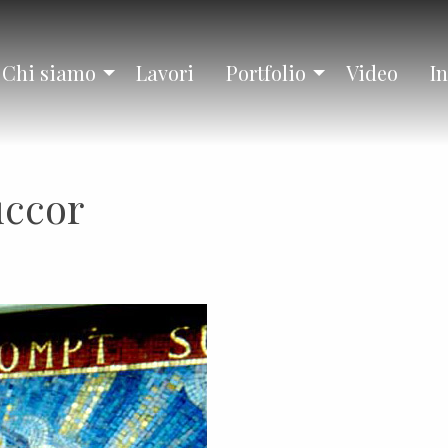
Chi siamo
Lavori
Portfolio
Video
In
uccor