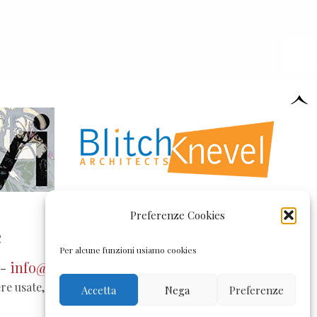
Preferenze Cookies
e
Per alcune funzioni usiamo cookies
 -
info@pollonivetrate.it
ere usate, riprodotte o stampate previa autorizzazione
Accetta
Nega
Preferenze