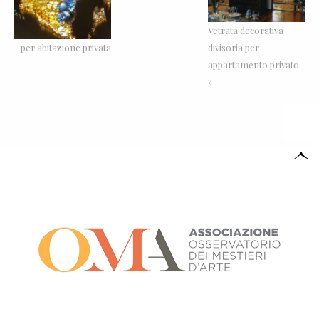
Vetrata decorativa
per abitazione privata
divisoria per
appartamento privato
»