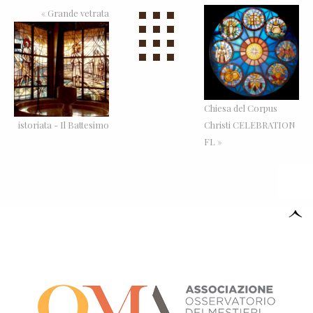
«
Grande vetrata
Chiesa del Corpus
istoriata - Il Battesimo
Christi CELEBRATION
FL »