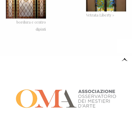
Vetrata Liberty »
bordura e centro
dipinti